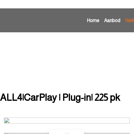
Home
Aanbod
Ver
LL4|CarPlay | Plug-in| 225 pk