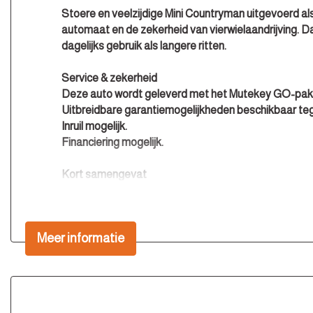
Stoere en veelzijdige Mini Countryman uitgevoerd al
automaat en de zekerheid van vierwielaandrijving. Da
dagelijks gebruik als langere ritten.
Service & zekerheid
Deze auto wordt geleverd met het
Mutekey GO-pak
Uitbreidbare garantiemogelijkheden beschikbaar teg
Inruil mogelijk.
Financiering mogelijk.
Kort samengevat
Mini Countryman 1.5 Cooper SE ALL4 Salt
Bouwjaar 2020
Automaat
Meer informatie
Plug-in hybride
225 pk
Vierwielaandrijving (ALL4)
72.398 km
5-deurs SUV