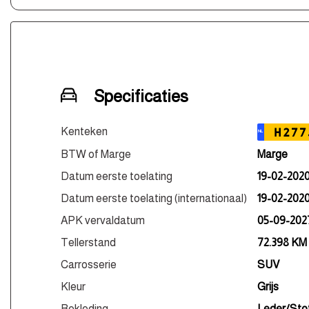
Specificaties
Kenteken
H277
NL
BTW of Marge
Marge
Datum eerste toelating
19-02-202
Datum eerste toelating (internationaal)
19-02-202
APK vervaldatum
05-09-202
Tellerstand
72.398 KM
Carrosserie
SUV
Kleur
Grijs
Bekleding
Leder/Sto