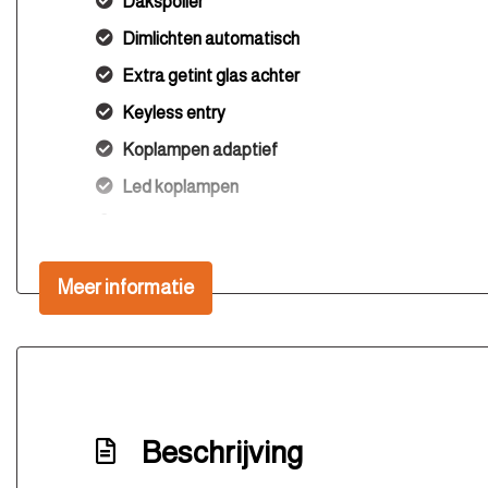
Dakspoiler
Dimlichten automatisch
Extra getint glas achter
Keyless entry
Koplampen adaptief
Led koplampen
Lichtmetalen velgen 17"
Metaalkleur
Meer informatie
Parkeersensor achter
Ruitensproeiers/wisserbladen verwarmbaar
Speciale kleur
Sportvelgen
Beschrijving