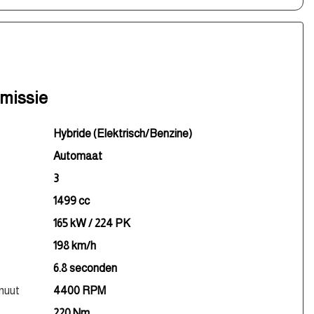
smissie
Hybride (Elektrisch/Benzine)
Automaat
3
1499 cc
165 kW / 224 PK
198 km/h
6.8 seconden
nuut
4400 RPM
220 Nm