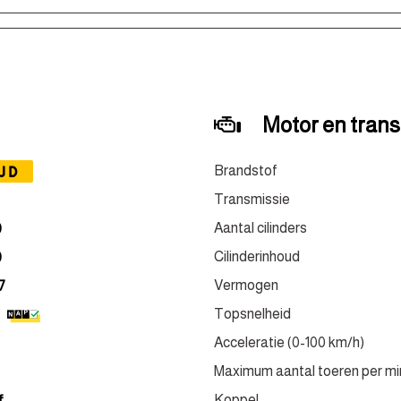
Motor en tran
JD
Brandstof
Transmissie
Aantal cilinders
0
Cilinderinhoud
0
Vermogen
7
Topsnelheid
Acceleratie (0-100 km/h)
Maximum aantal toeren per mi
Koppel
f