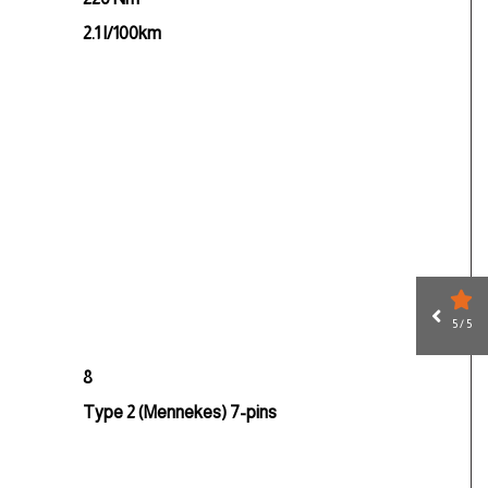
2.1 l/100km
5 / 5
8
Type 2 (Mennekes) 7-pins