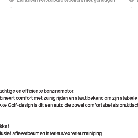
Elektrische ramen achter
p
Elektrische ramen voor
Hoofdsteunen anti-whiplash
Lendesteun(en) verstelbaar
Middenarmsteun voor
Passagiersstoel in hoogte verstelbaar
Stuur leder
Stuur verstelbaar
htige en efficiënte benzinemotor.
Stuur verwarmd
ineert comfort met zuinig rijden en staat bekend om zijn stabiel
Stuurbekrachtiging
e Golf-design is dit een auto die zowel comfortabel als praktisch 
Stuurbekrachtiging snelheidsafhankelijk
Velours bekleding
kket:
ief afleverbeurt en interieur/exterieurreiniging.
Voorstoel(en) met massagefunctie