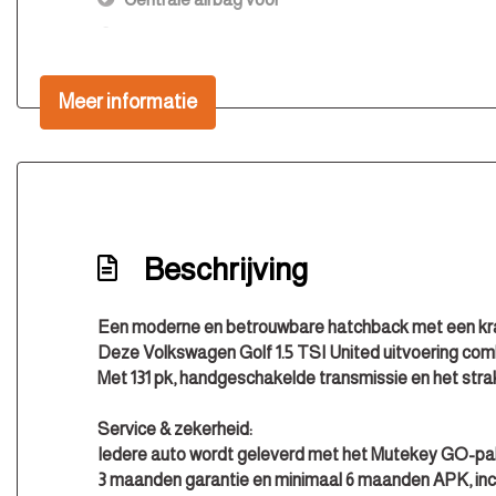
Connected services
Cruise control adaptief met stop&go en stuurhul
Meer informatie
Dodehoek detectie
Draadloze telefoonlader
Elektronisch stabiliteits programma
Full-led koplampen
Beschrijving
Hoofd airbag(s) achter
Hoofd airbag(s) voor
Een moderne en betrouwbare hatchback met een krac
Keyless start
Deze Volkswagen Golf 1.5 TSI United uitvoering comb
Kruisend verkeer detectie
Met 131 pk, handgeschakelde transmissie en het strakk
Lichtmetalen velgen multi-spaaks 17"
Service & zekerheid:
Matrix led koplampen
Iedere auto wordt geleverd met het Mutekey GO-pa
3 maanden garantie en minimaal 6 maanden APK, inclus
Multimedia scherm standaard