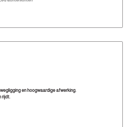
Led dagrijverlichting
Led koplampen
Mistlampen voor
Park distance control
Parkeer assistent
Parkeersensor voor en achter
Premium kleur
Ruitensproeiers/wisserbladen verwarmbaar
Speciale kleur
e wegligging en hoogwaardige afwerking.
Sportvelgen
rijdt.