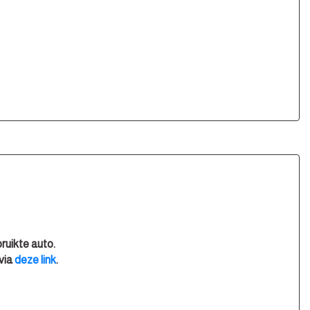
geen rechten worden ontleend aan de verstrekte
w belangrijk zijn en je beslissing zouden kunnen
bruikte auto.
 via
deze link
.