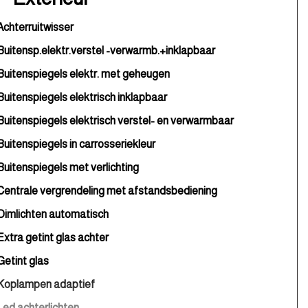
Achterruitwisser
Buitensp.elektr.verstel -verwarmb.+inklapbaar
Buitenspiegels elektr. met geheugen
Buitenspiegels elektrisch inklapbaar
Buitenspiegels elektrisch verstel- en verwarmbaar
Buitenspiegels in carrosseriekleur
Buitenspiegels met verlichting
Centrale vergrendeling met afstandsbediening
Dimlichten automatisch
Extra getint glas achter
Getint glas
Koplampen adaptief
Led achterlichten