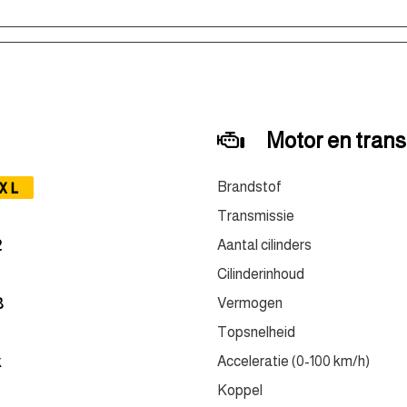
Motor en tran
XL
Brandstof
Transmissie
Aantal cilinders
2
Cilinderinhoud
Vermogen
8
Topsnelheid
Acceleratie (0-100 km/h)
k
Koppel