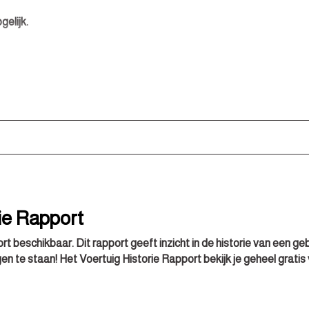
Voorstoelen verwarmd
gelijk.
tie in deze advertentie correct weer te geven. Er kunnen echter 
ie Rapport
deze informatie maar controleer altijd zelf de zaken welke voor jou
rt beschikbaar. Dit rapport geeft inzicht in de historie van een ge
 aanvullende vragen.
en te staan! Het Voertuig Historie Rapport bekijk je geheel gratis