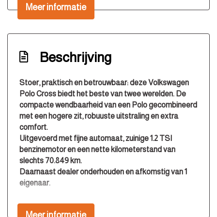
Meer informatie
Trekhaak
Interieur
Achterbank in delen neerklapbaar
Beschrijving
Armsteun voor
Electronic climate control
Stoer, praktisch en betrouwbaar: deze Volkswagen
Polo Cross biedt het beste van twee werelden. De
Elektrische ramen achter
compacte wendbaarheid van een Polo gecombineerd
Elektrische ramen voor
met een hogere zit, robuuste uitstraling en extra
Elektrische ramen voor en achter
comfort.
Uitgevoerd met fijne
automaat
, zuinige
1.2 TSI
Lederen versnellingspook
benzinemotor
en een nette kilometerstand van
Middenarmsteun voor
slechts
70.849 km
.
Daarnaast dealer onderhouden en afkomstig van
1
Sportstoelen
eigenaar
.
Stuur en versnellingspook (kunst)leder
Service & zekerheid
Stuur leder
Meer informatie