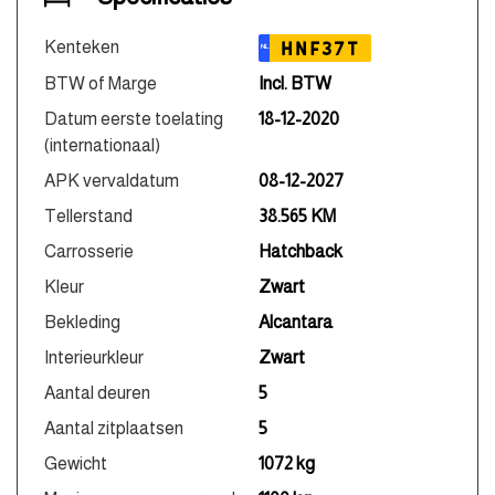
Kenteken
HNF37T
NL
BTW of Marge
Incl. BTW
Datum eerste toelating
18-12-2020
(internationaal)
APK vervaldatum
08-12-2027
Tellerstand
38.565 KM
Carrosserie
Hatchback
Kleur
Zwart
Bekleding
Alcantara
Interieurkleur
Zwart
Aantal deuren
5
Aantal zitplaatsen
5
Gewicht
1072 kg