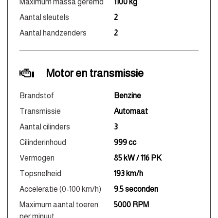
Maximum massa geremd
1100 kg
Aantal sleutels
2
Aantal handzenders
2
Motor en transmissie
Brandstof
Benzine
Transmissie
Automaat
Aantal cilinders
3
Cilinderinhoud
999 cc
Vermogen
85 kW / 116 PK
Topsnelheid
193 km/h
Acceleratie (0-100 km/h)
9.5 seconden
Maximum aantal toeren
5000 RPM
per minuut