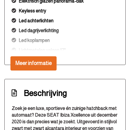
Elektrisch glazen panorama-dak
Keyless entry
Led achterlichten
Led dagrijverlichting
Led koplampen
Lichtmetalen velgen 17"
Mistlampen voor
Meer informatie
Panoramadak
Parkeersensor achter
Parkeersensor voor
Beschrijving
Ruitensproeiers/wisserbladen verwarmbaar
Zoek je een luxe, sportieve én zuinige hatchback met
Sportvelgen
automaat? Deze
SEAT Ibiza Xcellence
uit december
Interieur
2020 is dan precies wat je zoekt. Uitgevoerd in stijlvol
zwart met zwart alcantara interieur en voorzien van